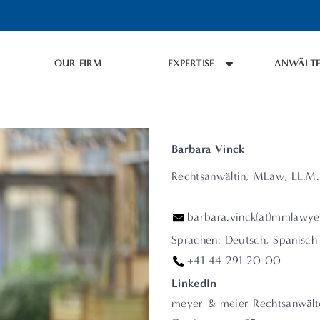
OUR FIRM
EXPERTISE
ANWÄLTE
Barbara Vinck
Rechtsanwältin, MLaw, LL.M.
barbara.vinck(at)mmlawye
Sprachen: Deutsch, Spanisch
+41 44 291 20 00
LinkedIn
meyer & meier Rechtsanwäl