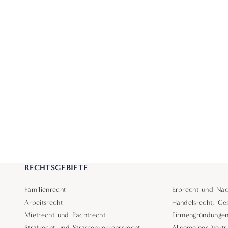
RECHTSGEBIETE
Familienrecht
Erbrecht und Nac
Arbeitsrecht
Handelsrecht, Ges
Mietrecht und Pachtrecht
Firmengründunge
Strafrecht und Strassenverkehrsrecht
Allgemeines Vertr