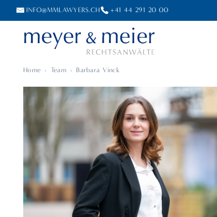
INFO@MMLAWYERS.CH
+41 44 291 20 00
Home
›
Team
›
Barbara Vinck