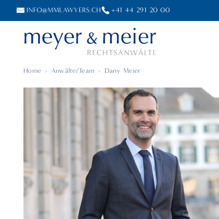
INFO@MMLAWYERS.CH
+41 44 291 20 00
Home
›
Anwälte/Team
›
Dany Meier