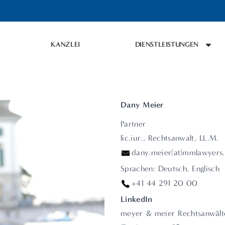
KANZLEI
DIENSTLEISTUNGEN
Dany Meier
Partner
lic.iur., Rechtsanwalt, LL.M.
dany.meier(at)mmlawyers
Sprachen: Deutsch, Englisch
+41 44 291 20 00
LinkedIn
meyer & meier Rechtsanwäl